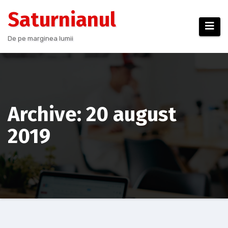
Sari
Saturnianul
la
conținut
De pe marginea lumii
Archive: 20 august
2019