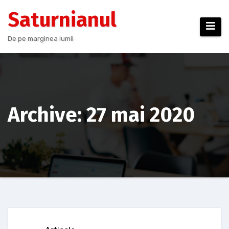
Sari
Saturnianul
la
conținut
De pe marginea lumii
Archive: 27 mai 2020